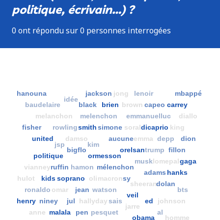
politique, écrivain…) ?
0 ont répondu sur 0 personnes interrogées
hanouna
jackson
jong
lenoir
mbappé
idée
baudelaire
black
brien
brown
capeo
carrey
melanchon
melenchon
emmanuel
luc
diallo
fisher
rowling
smith
simone
soral
dicaprio
king
united
damso
aucune
emma
depp
dion
jsp
kim
bigflo
orelsan
trump
fillon
politique
ormesson
musk
lomepal
gaga
vianney
ruffin
hamon
mélenchon
adams
hanks
hulot
kids
soprano
oli
macron
sy
sheeran
dolan
ronaldo
omar
jean
watson
bts
veil
henry
niney
jul
hallyday
sais
ed
johnson
jarre
anne
malala
pen
pesquet
al
obama
homme