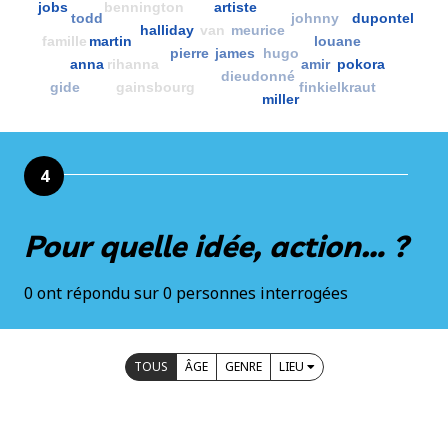
jobs
bennington
artiste
todd
johnny
dupontel
halliday
van
meurice
famille
martin
louane
pierre
james
hugo
anna
rihanna
amir
pokora
dieudonné
gide
gainsbourg
finkielkraut
miller
4
Pour quelle idée, action… ?
0 ont répondu sur 0 personnes interrogées
TOUS
ÂGE
GENRE
LIEU