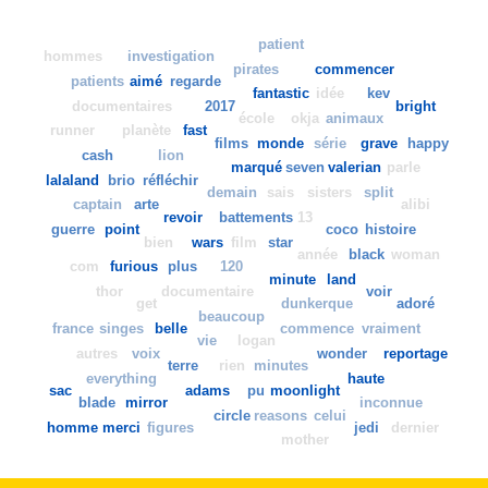
patient
hommes
investigation
pirates
commencer
patients
aimé
regarde
fantastic
idée
kev
documentaires
2017
bright
école
okja
animaux
runner
planète
fast
films
monde
série
grave
happy
cash
lion
marqué
seven
valerian
parle
lalaland
brio
réfléchir
demain
sais
sisters
split
captain
arte
alibi
revoir
battements
13
guerre
point
coco
histoire
bien
wars
film
star
année
black
woman
com
furious
plus
120
minute
land
thor
documentaire
voir
get
dunkerque
adoré
beaucoup
france
singes
belle
commence
vraiment
vie
logan
autres
voix
wonder
reportage
terre
rien
minutes
everything
haute
sac
adams
pu
moonlight
blade
mirror
inconnue
circle
reasons
celui
homme
merci
figures
jedi
dernier
mother