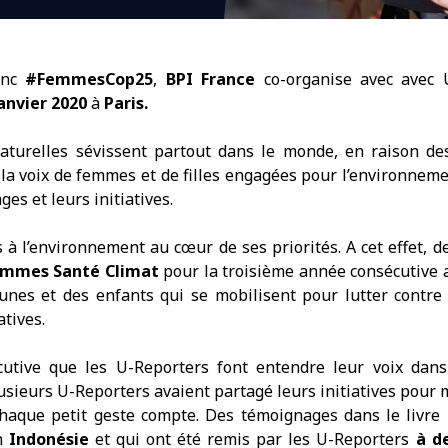
anc
#FemmesCop25
,
BPI France
co-organise avec
avec 
janvier 2020
à
Paris.
naturelles sévissent partout dans le monde, en raison de
a voix de femmes et de filles engagées pour l’environnement
es et leurs initiatives.
 à l’environnement au cœur de ses priorités. A cet effet,
Femmes Santé Climat
pour la troisième année consécutive 
eunes et des enfants qui se mobilisent pour lutter contr
atives.
cutive que les U-Reporters font entendre leur voix dans 
usieurs U-Reporters avaient partagé leurs initiatives pour
chaque petit geste compte. Des témoignages dans le livre
n
Indonésie
et qui ont été remis par les U-Reporters
à d