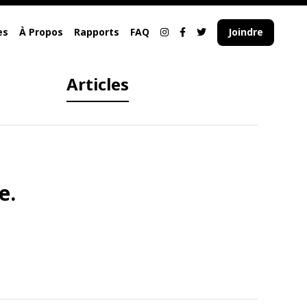
es
À Propos
Rapports
FAQ
Joindre
Articles
e.