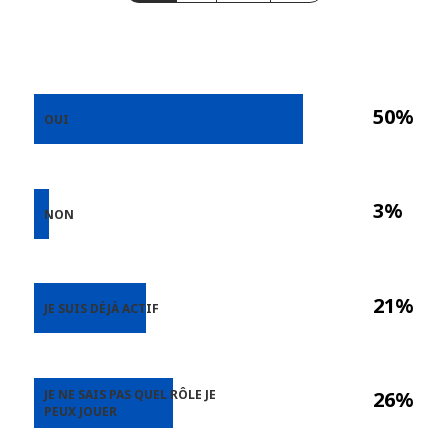
50%
OUI
3%
NON
21%
JE SUIS DÉJÀ ACTIF
JE NE SAIS PAS QUEL RÔLE JE
26%
PEUX JOUER