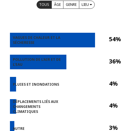
TOUS
ÂGE
GENRE
LIEU
VAGUES DE CHALEUR ET LA
54%
SÉCHERESSE
POLLUTION DE L’AIR ET DE
36%
L’EAU
4%
PLUIES ET INONDATIONS
DÉPLACEMENTS LIÉS AUX
4%
CHANGEMENTS
CLIMATIQUES
3%
AUTRE