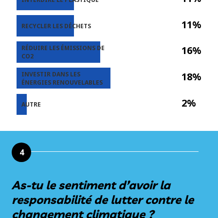
11%
RECYCLER LES DÉCHETS
RÉDUIRE LES ÉMISSIONS DE
16%
CO2
INVESTIR DANS LES
18%
ÉNERGIES RENOUVELABLES
2%
AUTRE
4
As-tu le sentiment d’avoir la
responsabilité de lutter contre le
changement climatique ?