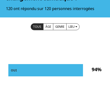
120 ont répondu sur 120 personnes interrogées
TOUS
ÂGE
GENRE
LIEU
94%
OUI