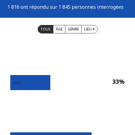
1 816 ont répondu sur 1 845 personnes interrogées
TOUS
ÂGE
GENRE
LIEU
33%
OUI