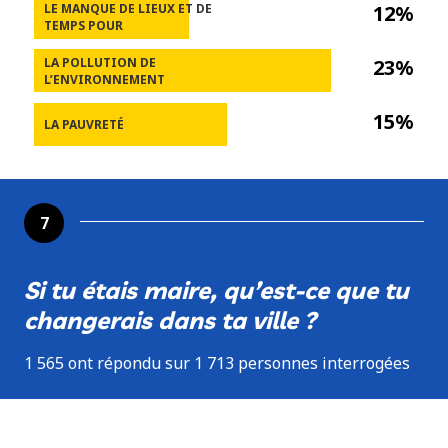
LE MANQUE DE LIEUX ET DE
12%
TEMPS POUR
LA POLLUTION DE
23%
L’ENVIRONNEMENT
15%
LA PAUVRETÉ
7
Si tu étais maire, qu’est-ce que tu
changerais dans ta ville ?
1 565 ont répondu sur 1 713 personnes interrogées