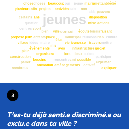
dédié
chose
choses
beaucoup
oui
jeune
mairie
mettant
activités
plusieurs
afin
projets
sais
non
aide
peuvent
jeunes
certains
ans
disposition
quartier
mise
actions
centres
sport
conseil
écoute
bien
ville
loisirs
faisant
réunions
propose
jeux
enfants
place
municipal
rien
culture
élus
idées
village
maire
vie
jeunesse
travers
mettre
mis
événements
avis
infrastructures
projet
plein
organisent
lors
lieux
existe
construction
participer
besoins
rencontre
cmj
possible
parler
exprimer
aménagements
activité
animation
nombreux
expliquer
3
T’es-tu déjà senti.e discriminé.e ou
exclu.e dans ta ville ?