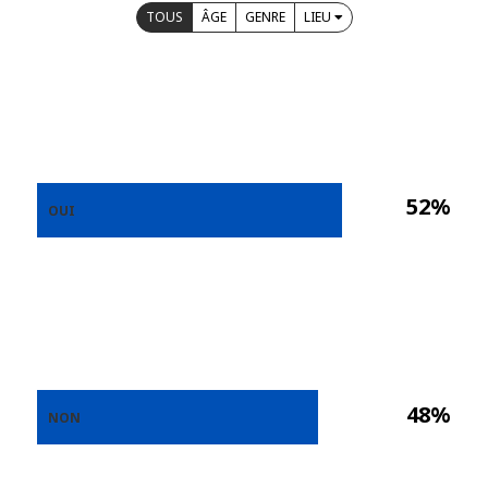
TOUS
ÂGE
GENRE
LIEU
52%
OUI
48%
NON