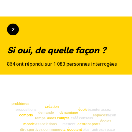
2
Si oui, de quelle façon ?
864 ont répondu sur 1 083 personnes interrogées
problèmes
création
école
écouter
propositions
assez
demande
dynamique
compris
espaces
façon
créé
temps
aides
compte
conseils
écoles
monde
associations
mettent
ect
transports
écoutent
dire
sportives
commune
etc
plus
autres
espace