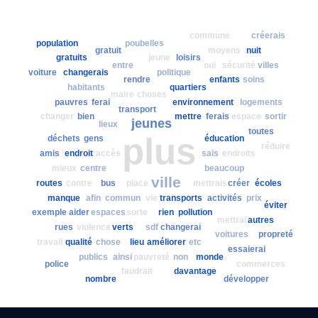
commune
créerais
population
poubelles
gratuit
moyens
nuit
gratuits
jeune
loisirs
entre
oui
sécurité
villes
voiture
changerais
politique
rendre
enfants
soins
habitants
quartiers
maire
choses
pauvres
ferai
environnement
logements
transport
changer
bien
mettre
ferais
espace
sortir
jeunes
lieux
toutes
plus
déchets
gens
éducation
réduire
amis
endroit
accès
sais
endroits
mieux
centre
beaucoup
ville
routes
contre
bus
place
mettrais
créer
écoles
manque
afin
commun
vie
transports
activités
prix
éviter
exemple
aider
espaces
sorte
rien
pollution
mettrai
autres
rues
violence
verts
sdf
changerai
voitures
propreté
travail
qualité
chose
lieu
améliorer
etc
essaierai
publics
ainsi
pauvreté
non
monde
police
commerces
faudrait
davantage
nombre
développer