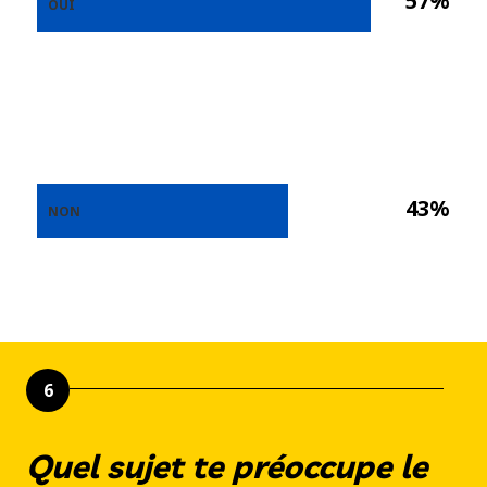
57%
OUI
43%
NON
6
Quel sujet te préoccupe le