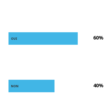
60%
OUI
40%
NON