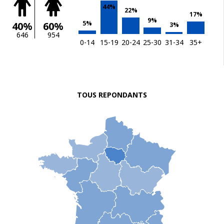
44%
22%
17%
9%
5%
40%
60%
3%
646
954
0-14
15-19
20-24
25-30
31-34
35+
TOUS REPONDANTS